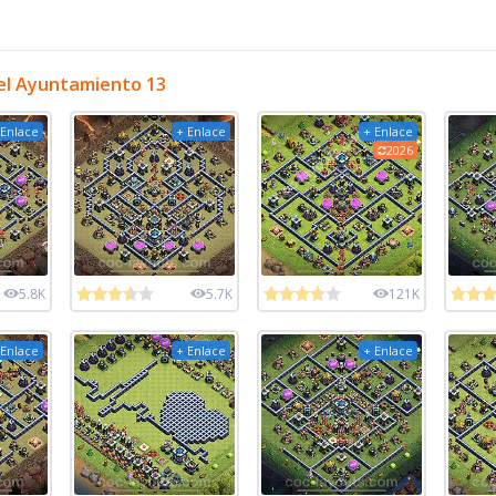
el Ayuntamiento 13
 Enlace
+ Enlace
+ Enlace
2026
5.8K
5.7K
121K
 Enlace
+ Enlace
+ Enlace