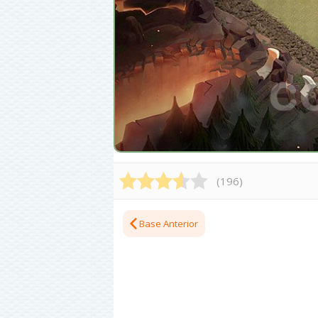
(
196
)
Base Anterior