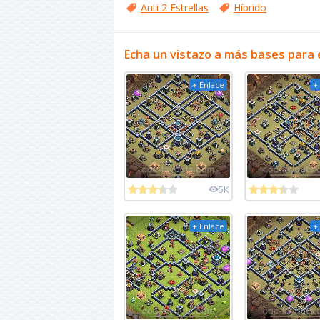
Anti 2 Estrellas
Híbrido
Echa un vistazo a más bases para 
+ Enlace
+
5K
+ Enlace
+