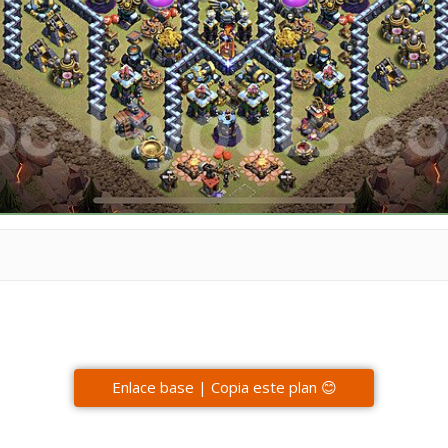
Enlace base | Copia este plan 😊