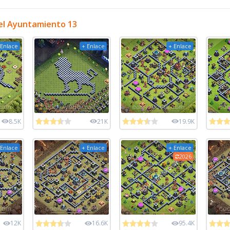
el Ayuntamiento 13
 Enlace
+ Enlace
+ Enlace
8.5K
21K
19.9K
 Enlace
+ Enlace
+ Enlace
2026
12K
16.6K
95.4K