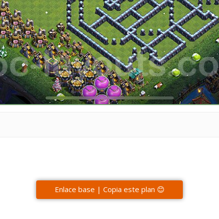
Enlace base | Copia este plan 😊