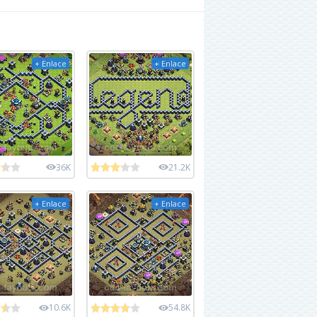
+ Enlace
+ Enlace
36K
21.2K
+ Enlace
+ Enlace
10.6K
54.8K