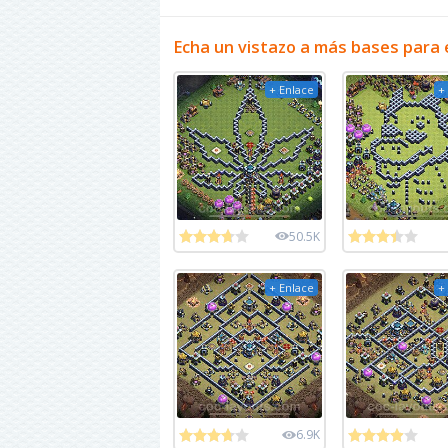
Echa un vistazo a más bases para 
+ Enlace
+
50.5K
+ Enlace
+
6.9K