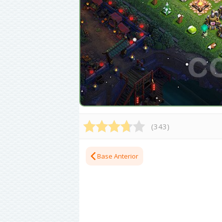
(
343
)
Base Anterior