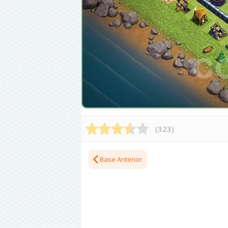
(
323
)
Base Anterior