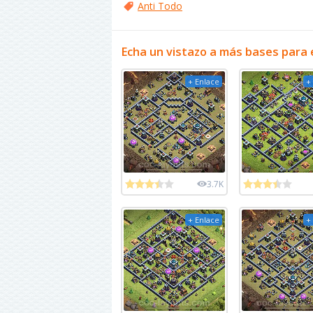
Anti Todo
Echa un vistazo a más bases para 
+ Enlace
+
3.7K
+ Enlace
+