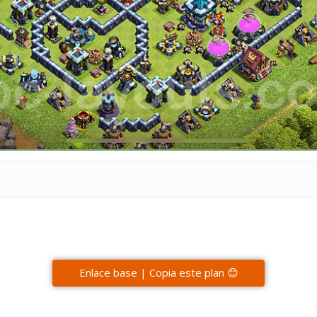
Enlace base | Copia este plan 😊