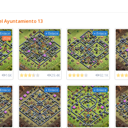
el Ayuntamiento 13
 Enlace
+ Enlace
+ Enlace
2026
16K
29.4K
92.1K
 Enlace
+ Enlace
+ Enlace