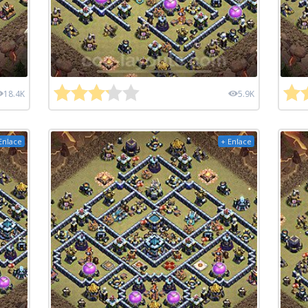
18.4K
5.9K
Enlace
+ Enlace