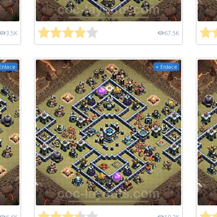
3.5K
67.5K
Enlace
+ Enlace