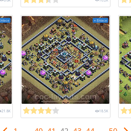
6.6K
10.2K
Enlace
+ Enlace
21.8K
18.5K
1
...
40
41
42
43
44
...
50