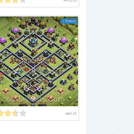
28.2K
+ Enlace
6.2K