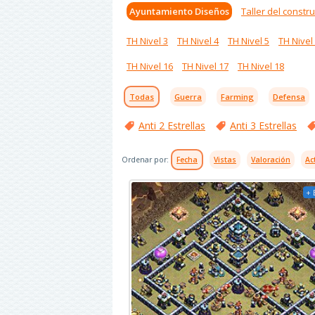
Ayuntamiento Diseños
Taller del constru
TH Nivel 3
TH Nivel 4
TH Nivel 5
TH Nivel
TH Nivel 16
TH Nivel 17
TH Nivel 18
Todas
Guerra
Farming
Defensa
Anti 2 Estrellas
Anti 3 Estrellas
Ordenar por:
Fecha
Vistas
Valoración
Ac
+ 