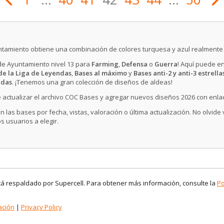
yuntamiento obtiene una combinación de colores turquesa y azul realmente b
 de Ayuntamiento nivel 13 para
Farming
,
Defensa
o
Guerra
! Aquí puede e
de la Liga de Leyendas
,
Bases al máximo
y
Bases anti-2 y anti-3 estrella
idas
. ¡Tenemos una gran colección de diseños de aldeas!
 actualizar el archivo COC Bases y agregar nuevos diseños 2026 con enla
n las bases por fecha, vistas, valoración o última actualización. No olvide
s usuarios a elegir.
stá respaldado por Supercell. Para obtener más información, consulte la
Po
ación
|
Privacy Policy