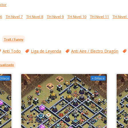
ctor
 6
TH Nivel 7
TH Nivel 8
TH Nivel 9
TH Nivel 10
TH Nivel 11
TH Nivel 
Troll / Funny
Anti Todo
Liga de Leyenda
Anti Aire / Electro Dragón
tualizado
Enlace
+ Enlace