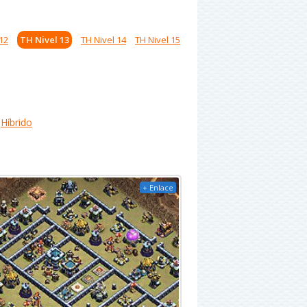
12
TH Nivel 13
TH Nivel 14
TH Nivel 15
Híbrido
+ Enlace