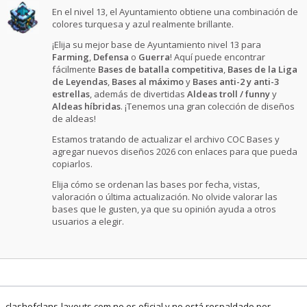
En el nivel 13, el Ayuntamiento obtiene una combinación de
colores turquesa y azul realmente brillante.
¡Elija su mejor base de Ayuntamiento nivel 13 para
Farming
,
Defensa
o
Guerra
! Aquí puede encontrar
fácilmente
Bases de batalla competitiva
,
Bases de la Liga
de Leyendas
,
Bases al máximo
y
Bases anti-2 y anti-3
estrellas
, además de divertidas
Aldeas troll / funny
y
Aldeas híbridas
. ¡Tenemos una gran colección de diseños
de aldeas!
Estamos tratando de actualizar el archivo COC Bases y
agregar nuevos diseños 2026 con enlaces para que pueda
copiarlos.
Elija cómo se ordenan las bases por fecha, vistas,
valoración o última actualización. No olvide valorar las
bases que le gusten, ya que su opinión ayuda a otros
usuarios a elegir.
clashofclans-layouts.com no es oficial y no está respaldado por