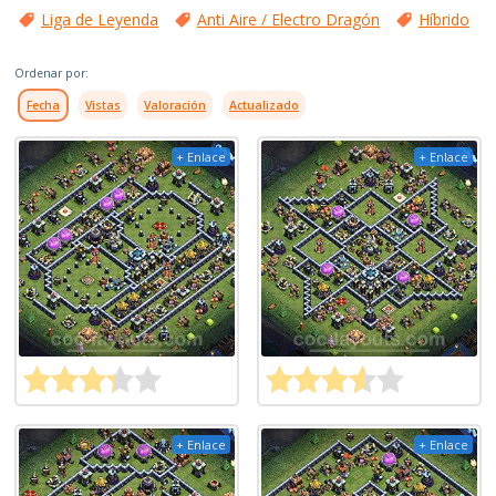
Liga de Leyenda
Anti Aire / Electro Dragón
Híbrido
Ordenar por:
Fecha
Vistas
Valoración
Actualizado
+ Enlace
+ Enlace
+ Enlace
+ Enlace