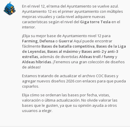
En el nivel 12, el tema del Ayuntamiento se vuelve azul.
Ayuntamiento 12 es el primer ayuntamiento con múltiples
mejoras visuales y cada nivel adquiere nuevas
características según el nivel del
Giga torre Tesla
en el
interior.
¡Elija su mejor base de Ayuntamiento nivel 12 para
Farming
,
Defensa
o
Guerra
! Aquí puede encontrar
fácilmente
Bases de batalla competitiva
,
Bases de la Liga
de Leyendas
,
Bases al máximo
y
Bases anti-2 y anti-3
estrellas
, además de divertidas
Aldeas troll / funny
y
Aldeas híbridas
. ¡Tenemos una gran colección de diseños
de aldeas!
Estamos tratando de actualizar el archivo COC Bases y
agregar nuevos diseños 2026 con enlaces para que pueda
copiarlos.
Elija cómo se ordenan las bases por fecha, vistas,
valoración o última actualización. No olvide valorar las
bases que le gusten, ya que su opinión ayuda a otros
usuarios a elegir.