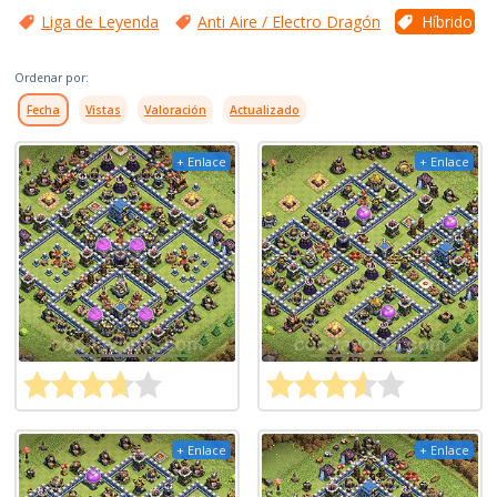
Liga de Leyenda
Anti Aire / Electro Dragón
Híbrido
Ordenar por:
Fecha
Vistas
Valoración
Actualizado
+ Enlace
+ Enlace
+ Enlace
+ Enlace