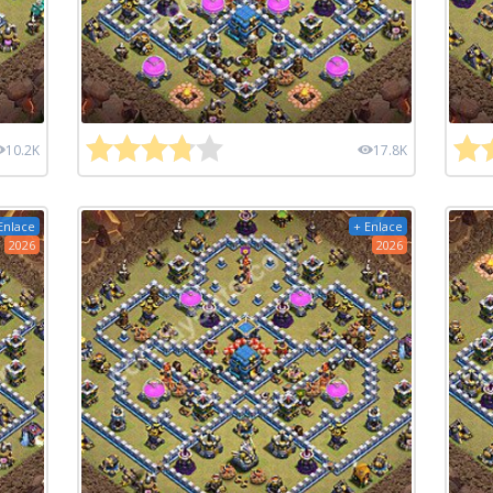
10.2K
17.8K
Enlace
+ Enlace
2026
2026