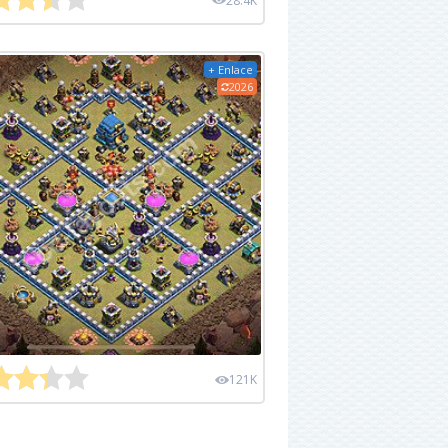
28.4K
+ Enlace
2026
121K