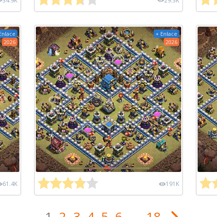
34.9K
29.3K
Enlace
+ Enlace
2026
2026
61.4K
191K
1
2
3
4
5
6
...
18