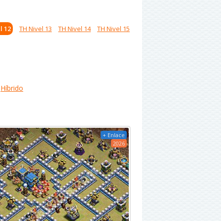
l 12
TH Nivel 13
TH Nivel 14
TH Nivel 15
Híbrido
+ Enlace
2026