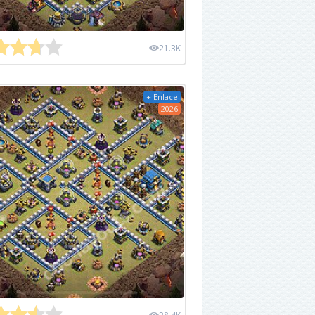
21.3K
+ Enlace
2026