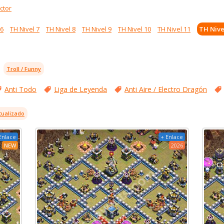
ctor
 6
TH Nivel 7
TH Nivel 8
TH Nivel 9
TH Nivel 10
TH Nivel 11
TH Nive
Troll / Funny
Anti Todo
Liga de Leyenda
Anti Aire / Electro Dragón
tualizado
Enlace
+ Enlace
NEW
2026