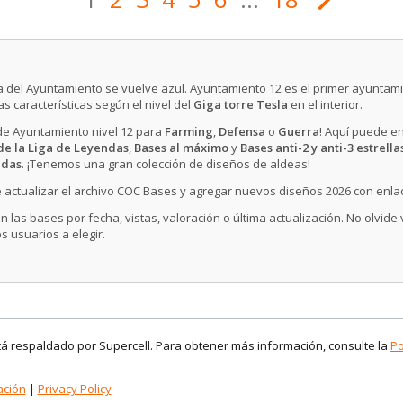
ema del Ayuntamiento se vuelve azul. Ayuntamiento 12 es el primer ayuntam
s características según el nivel del
Giga torre Tesla
en el interior.
 de Ayuntamiento nivel 12 para
Farming
,
Defensa
o
Guerra
! Aquí puede e
de la Liga de Leyendas
,
Bases al máximo
y
Bases anti-2 y anti-3 estrella
idas
. ¡Tenemos una gran colección de diseños de aldeas!
 actualizar el archivo COC Bases y agregar nuevos diseños 2026 con enla
n las bases por fecha, vistas, valoración o última actualización. No olvide
s usuarios a elegir.
stá respaldado por Supercell. Para obtener más información, consulte la
Po
ación
|
Privacy Policy