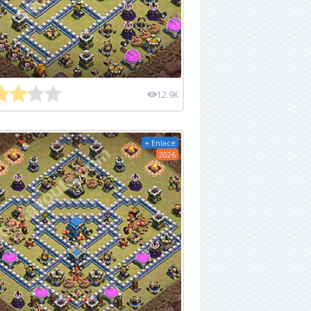
12.9K
+ Enlace
2026