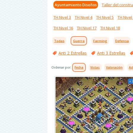
Ayuntamiento Diseños
Taller del constru
TH Nivel 3
TH Nivel 4
TH Nivel 5
TH Nivel
TH Nivel 16
TH Nivel 17
TH Nivel 18
Todas
Guerra
Farming
Defensa
Anti 2 Estrellas
Anti 3 Estrellas
Ordenar por:
Fecha
Vistas
Valoración
Ac
+ 