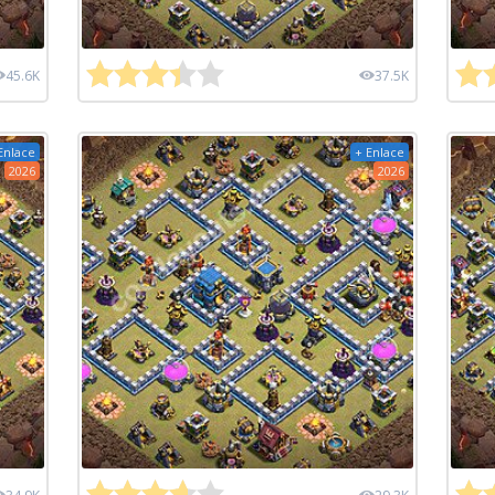
45.6K
37.5K
Enlace
+ Enlace
2026
2026