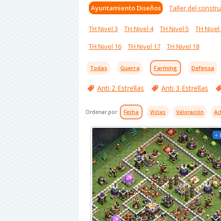
Ayuntamiento Diseños
Taller del constru
TH Nivel 3
TH Nivel 4
TH Nivel 5
TH Nivel
TH Nivel 16
TH Nivel 17
TH Nivel 18
Todas
Guerra
Farming
Defensa
Anti 2 Estrellas
Anti 3 Estrellas
Ordenar por:
Fecha
Vistas
Valoración
Ac
+ 