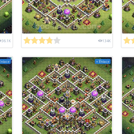
36.1K
134K
Enlace
+ Enlace