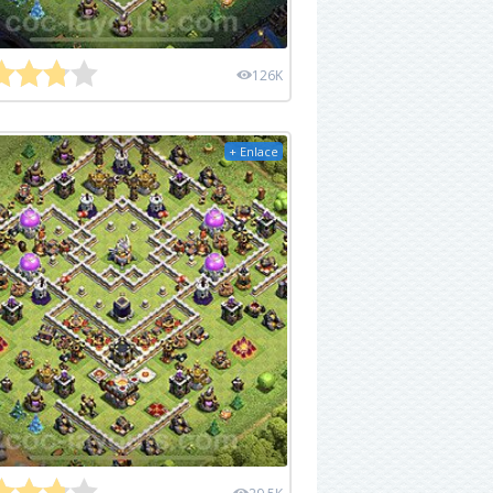
126K
+ Enlace