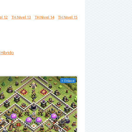
el 12
TH Nivel 13
TH Nivel 14
TH Nivel 15
Híbrido
+ Enlace