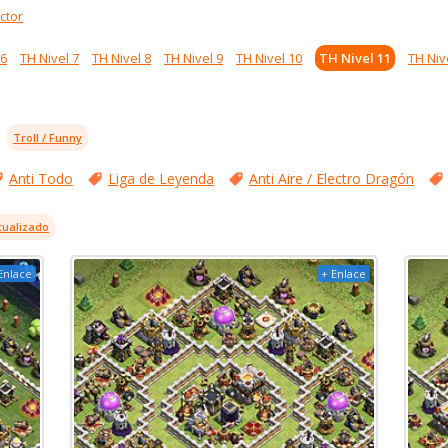
ctor
 6
TH Nivel 7
TH Nivel 8
TH Nivel 9
TH Nivel 10
TH Nivel 11
TH Niv
Troll / Funny
Anti Todo
Liga de Leyenda
Anti Aire / Electro Dragón
tualizado
Enlace
+ Enlace