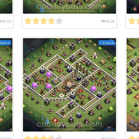
60.1K
90.2K
Enlace
+ Enlace