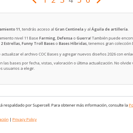
amiento 11
, tendrás acceso al
Gran Centinela
y al
Águila de artillería
.
tamiento nivel 11 Base
Farming
,
Defensa
o
Guerra
! También puede encont
 2 Estrellas
,
Funny Troll Bases
o
Bases Híbridas
, tenemos gran colección
 actualizar el archivo COC Bases y agregar nuevos diseños 2026 con enla
n las bases por fecha, vistas, valoración o última actualización. No olvide
s usuarios a elegir.
stá respaldado por Supercell. Para obtener más información, consulte la
Po
ación
|
Privacy Policy