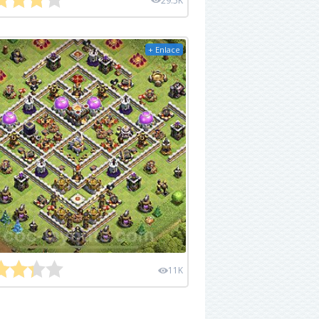
29.5K
+ Enlace
11K