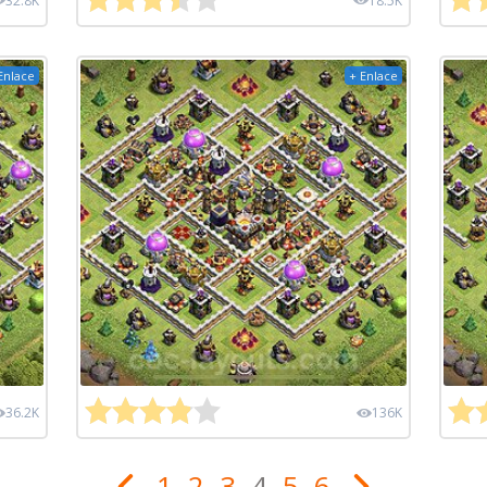
32.8K
18.5K
Enlace
+ Enlace
36.2K
136K
1
2
3
4
5
6