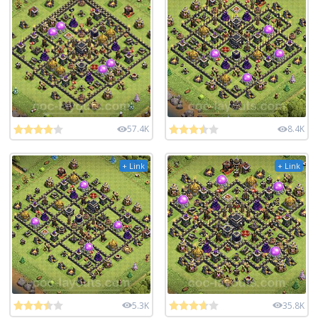
57.4K
8.4K
+ Link
+ Link
5.3K
35.8K