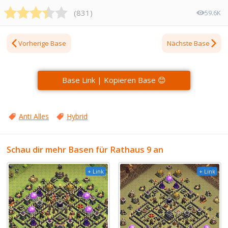
(
831
)
59.6K
Vorherige Base
Nächste Base
Base Link | Kopieren Base 😊
Anti Alles
Hybrid
Schau dir mehr Basen für Rathaus 9 an
+ Link
+ Link