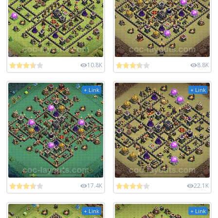
10.8K
8.8K
+ Link
+ Link
17.4K
22.1K
+ Link
+ Link