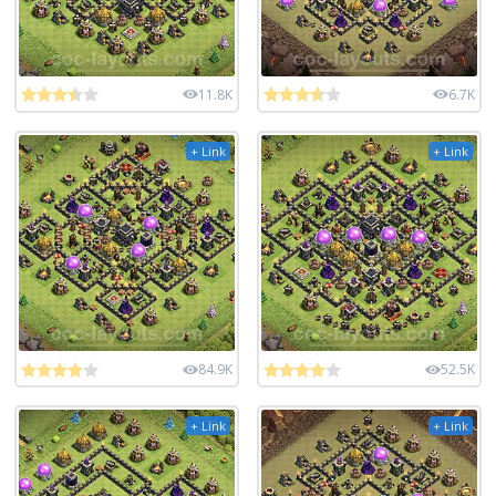
11.8K
6.7K
+ Link
+ Link
84.9K
52.5K
+ Link
+ Link