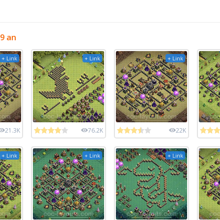
9 an
+ Link
+ Link
+ Link
21.3K
76.2K
22K
+ Link
+ Link
+ Link