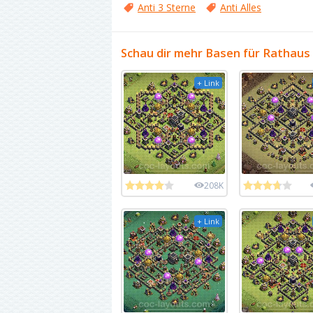
Anti 3 Sterne
Anti Alles
Schau dir mehr Basen für Rathaus 
+ Link
208K
+ Link