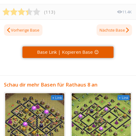
(
113
)
11.4K
Vorherige Base
Nächste Base
Base Link | Kopieren Base 😊
Schau dir mehr Basen für Rathaus 8 an
+ Link
+ Link