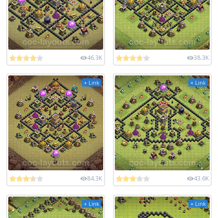
46.3K
38.3K
+ Link
+ Link
84.3K
43.6K
+ Link
+ Link