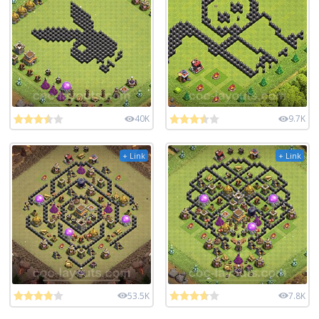
40K
9.7K
+ Link
+ Link
53.5K
7.8K