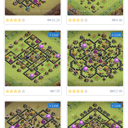
36.2K
9.4K
+ Link
+ Link
13K
52.6K
+ Link
+ Link