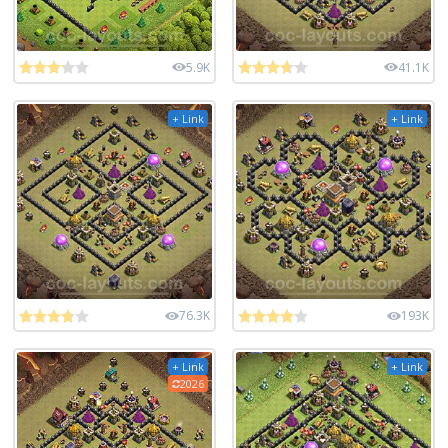
5.9K
41.1K
+ Link
+ Link
76.3K
193K
+ Link
+ Link
2026