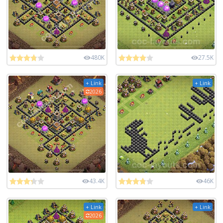
480K
27.5K
+ Link
+ Link
2026
43.4K
46K
+ Link
+ Link
2026