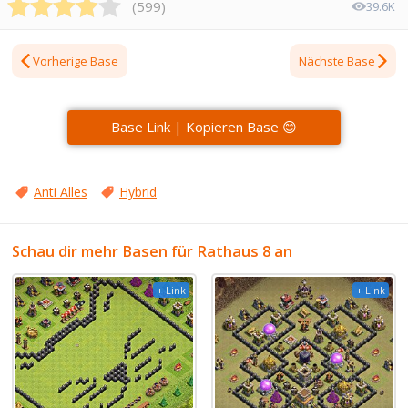
(
599
)
39.6K
Vorherige Base
Nächste Base
Base Link | Kopieren Base 😊
Anti Alles
Hybrid
Schau dir mehr Basen für Rathaus 8 an
+ Link
+ Link