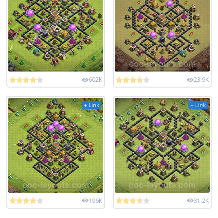
602K
23.9K
+ Link
+ Link
196K
31.2K