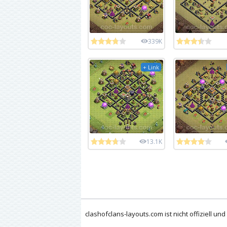
339K
+ Link
13.1K
clashofclans-layouts.com ist nicht offiziell un