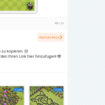
1.5K
Nächste Base
h zu kopieren.
😥
rden Ihren Link hier hinzufügen!
🤓
+ Link
+ Link