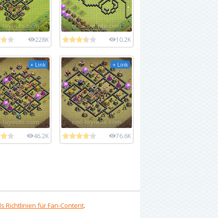
228K
10.2K
+ Link
+ Link
46.2K
76.6K
s Richtlinien für Fan-Content
.