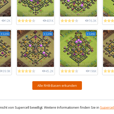
12K
401K
76.3K
+ Link
+ Link
+ Link
39.9K
45.2K
196K
Alle RH8-Basen erkunden
d nicht von Supercell bewilligt. Weitere Informationen finden Sie in
Supercell