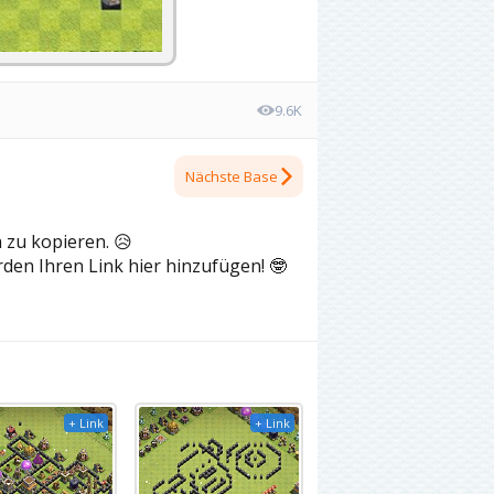
9.6K
Nächste Base
h zu kopieren.
😥
rden Ihren Link hier hinzufügen!
🤓
+ Link
+ Link