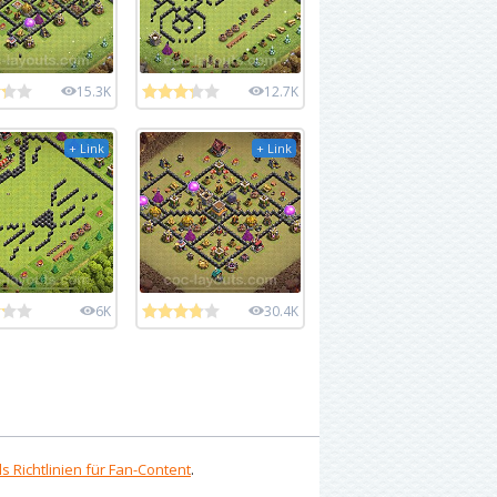
15.3K
12.7K
+ Link
+ Link
6K
30.4K
s Richtlinien für Fan-Content
.