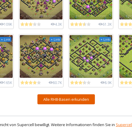
109K
4.3K
61.3K
+ Link
+ Link
+ Link
165K
80.7K
8.9K
Alle RH8-Basen erkunden
d nicht von Supercell bewilligt. Weitere Informationen finden Sie in
Supercell