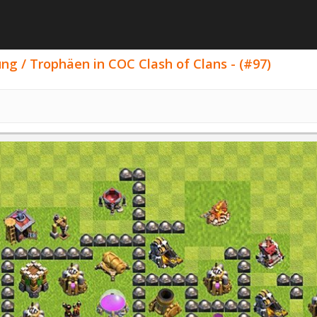
ng / Trophäen in COC Clash of Clans - (#97)