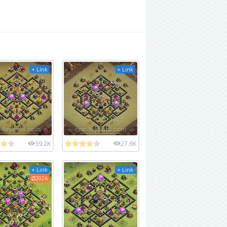
+ Link
+ Link
39.2K
27.6K
+ Link
+ Link
2026