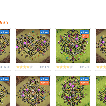
8 an
+ Link
+ Link
+ Link
2026
18.9K
117K
120K
+ Link
+ Link
+ Link
2026
2026