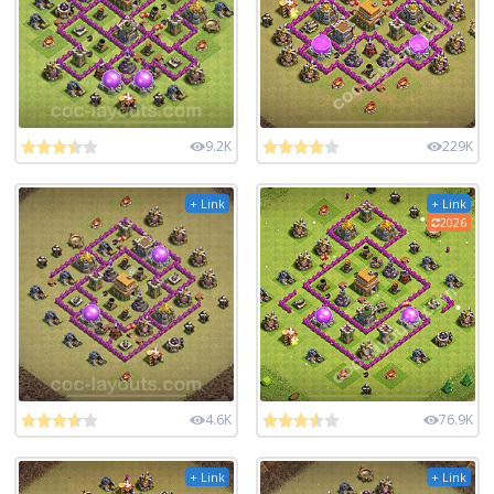
9.2K
229K
+ Link
+ Link
2026
4.6K
76.9K
+ Link
+ Link