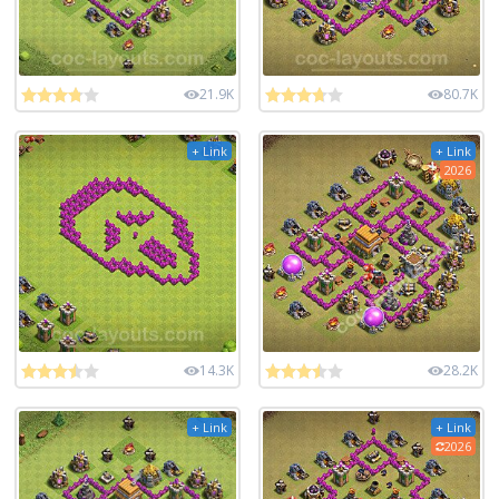
21.9K
80.7K
+ Link
+ Link
2026
14.3K
28.2K
+ Link
+ Link
2026