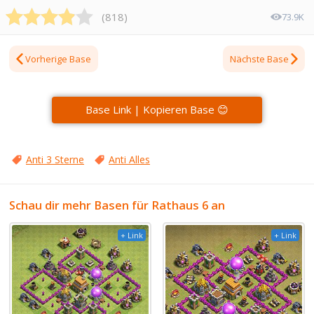
(
818
)
73.9K
Vorherige Base
Nächste Base
Base Link | Kopieren Base 😊
Anti 3 Sterne
Anti Alles
Schau dir mehr Basen für Rathaus 6 an
+ Link
+ Link