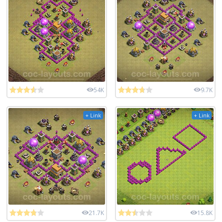
54K
9.7K
+ Link
+ Link
21.7K
15.8K