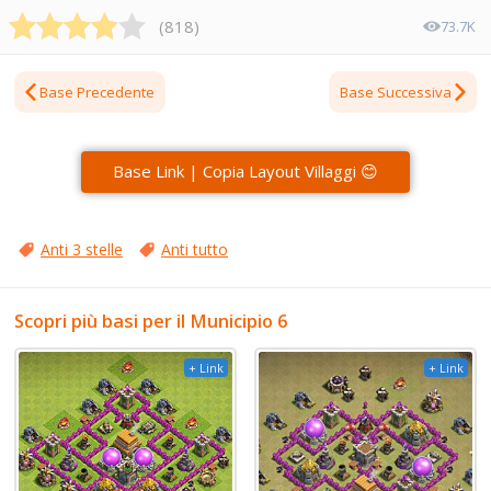
(
818
)
73.7K
Base Precedente
Base Successiva
Base Link | Copia Layout Villaggi 😊
Anti 3 stelle
Anti tutto
Scopri più basi per il Municipio 6
+ Link
+ Link