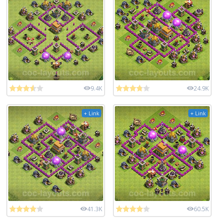
9.4K
24.9K
+ Link
+ Link
41.3K
60.5K