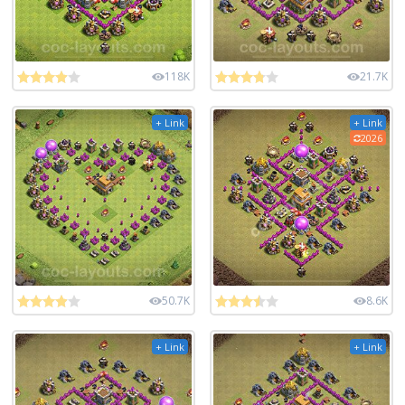
118K
21.7K
+ Link
+ Link
2026
50.7K
8.6K
+ Link
+ Link