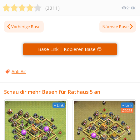
(
3311
)
210K
Vorherige Base
Nächste Base
Base Link | Kopieren Base 😊
Anti Air
Schau dir mehr Basen für Rathaus 5 an
+ Link
+ Link
2026