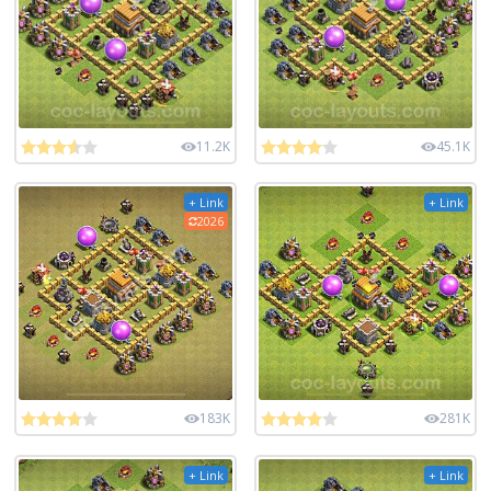
11.2K
45.1K
+ Link
+ Link
2026
183K
281K
+ Link
+ Link