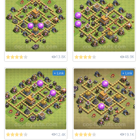
13.8K
48.9K
+ Link
+ Link
12.4K
19.1K