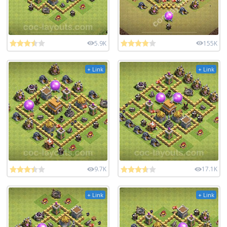
5.9K
155K
+ Link
+ Link
9.7K
17.1K
+ Link
+ Link