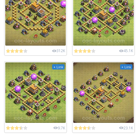
312K
45.1K
+ Link
+ Link
9.7K
23.1K