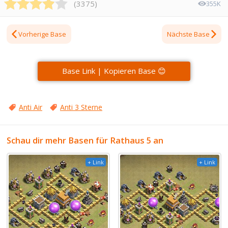
(
3375
)
355K
Vorherige Base
Nächste Base
Base Link | Kopieren Base 😊
Anti Air
Anti 3 Sterne
Schau dir mehr Basen für Rathaus 5 an
+ Link
+ Link