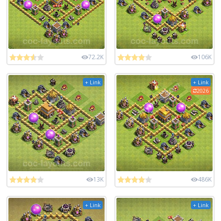
72.2K
106K
+ Link
+ Link
2026
13K
486K
+ Link
+ Link