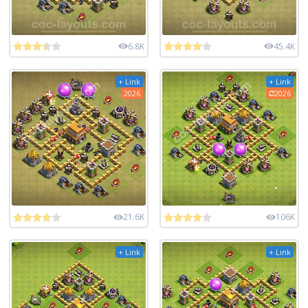
6.8K
45.4K
+ Link
+ Link
2026
2026
21.6K
106K
+ Link
+ Link