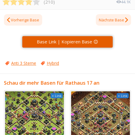
(
210
)
44.1K
Vorherige Base
Nächste Base
Base Link | Kopieren Base 😊
Anti 3 Sterne
Hybrid
Schau dir mehr Basen für Rathaus 17 an
+ Link
+ Link