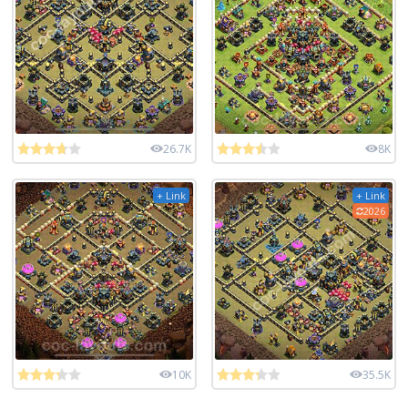
26.7K
8K
+ Link
+ Link
2026
10K
35.5K