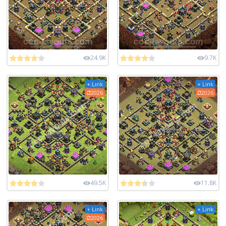
24.9K
9.7K
+ Link
+ Link
2026
2026
49.5K
11.8K
+ Link
+ Link
2026