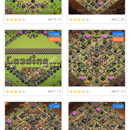
14.7K
22.9K
+ Link
+ Link
2026
2026
31.1K
41.1K
+ Link
+ Link