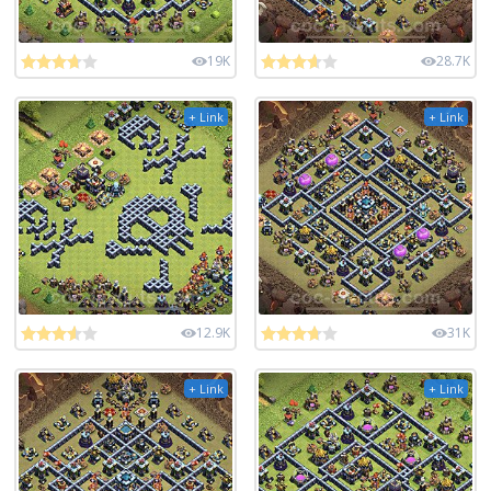
19K
28.7K
+ Link
+ Link
12.9K
31K
+ Link
+ Link