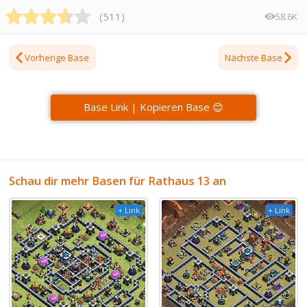
(
511
)
58.6K
Vorherige Base
Nächste Base
Base Link | Kopieren Base 😊
Schau dir mehr Basen für Rathaus 13 an
+ Link
+ Link