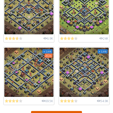
6.9K
24K
+ Link
+ Link
2026
69.5K
54.9K