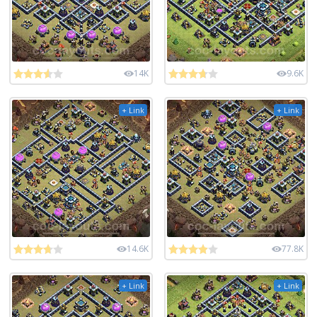
14K
9.6K
+ Link
+ Link
14.6K
77.8K
+ Link
+ Link