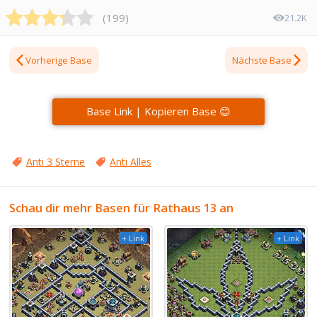
(
199
)
21.2K
Vorherige Base
Nächste Base
Base Link | Kopieren Base 😊
Anti 3 Sterne
Anti Alles
Schau dir mehr Basen für Rathaus 13 an
+ Link
+ Link