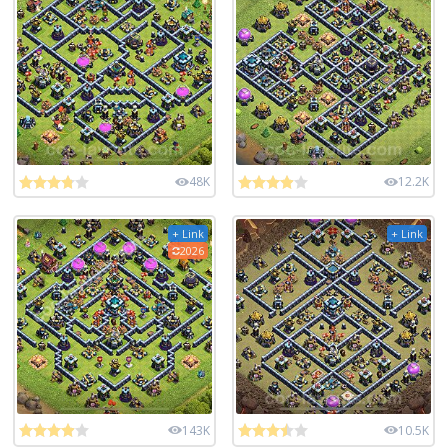
48K
12.2K
+ Link
+ Link
2026
143K
10.5K