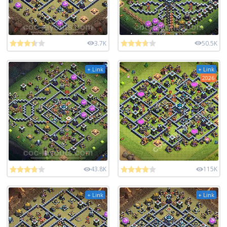
3.7K
50.5K
+ Link
+ Link
2026
43.8K
115K
+ Link
+ Link