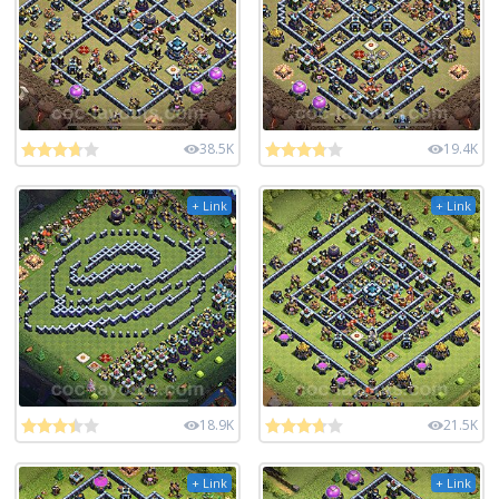
38.5K
19.4K
+ Link
+ Link
18.9K
21.5K
+ Link
+ Link