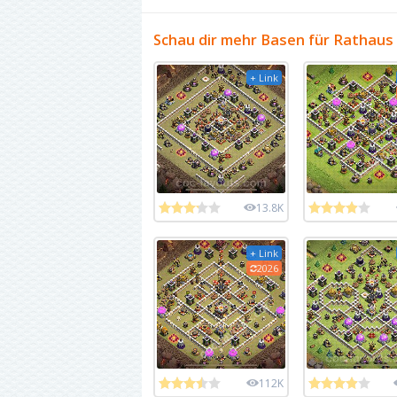
Schau dir mehr Basen für Rathaus
+ Link
13.8K
+ Link
2026
112K