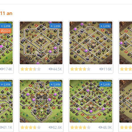
 11 an
+ Link
+ Link
+ Link
2026
174K
44.5K
116K
+ Link
+ Link
+ Link
61.1K
82.6K
48.9K