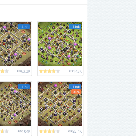
+ Link
+ Link
63.2K
143K
+ Link
+ Link
2026
104K
95.4K