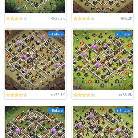
38.3K
6.2K
+ Enlace
+ Enlace
33.1K
88.6K
+ Enlace
+ Enlace