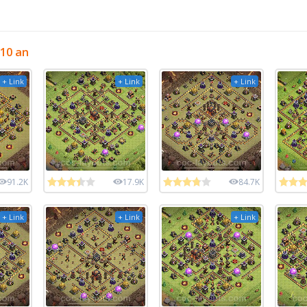
 10 an
+ Link
+ Link
+ Link
91.2K
17.9K
84.7K
+ Link
+ Link
+ Link