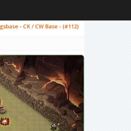
egsbase - CK / CW Base - (#112)