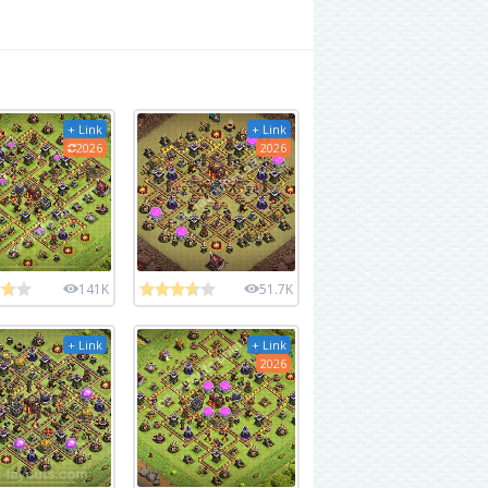
+ Link
+ Link
2026
2026
141K
51.7K
+ Link
+ Link
2026