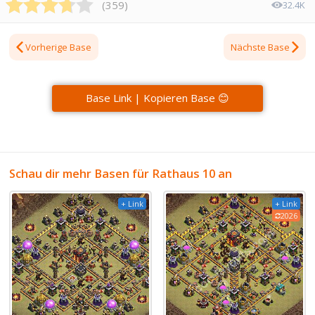
(
359
)
32.4K
Vorherige Base
Nächste Base
Base Link | Kopieren Base 😊
Schau dir mehr Basen für Rathaus 10 an
+ Link
+ Link
2026