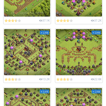
37.1K
37.2K
+ Link
+ Link
13.2K
22.6K
+ Link
+ Link