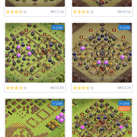
15.5K
49.5K
+ Link
+ Link
33.8K
54.3K
+ Link
+ Link
2026