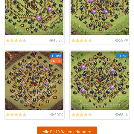
15.2K
59.4K
+ Link
+ Link
2026
307K
68.1K
Alle RH10-Basen erkunden