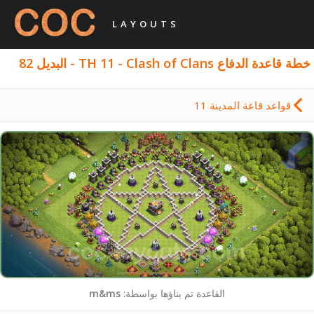
LAYOUTS
خطة قاعدة الدفاع TH 11 - Clash of Clans - البديل 82
قواعد قاعة المدينة 11
القاعدة تم بناؤها بواسطة:
m&ms