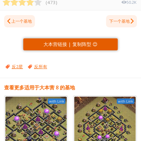
(
473
)
50.2K
上一个基地
下一个基地
大本营链接 | 复制阵型 😊
反2星
反所有
查看更多适用于大本营 8 的基地
with Link
with Link