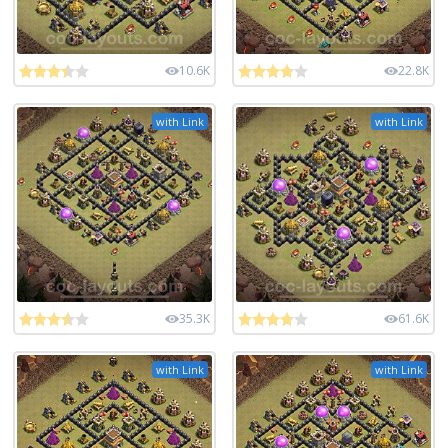
10.6K
22.8K
with Link
with Link
35.3K
61.6K
with Link
with Link