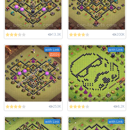
13.3K
200K
with Link
with Link
2026
253K
8.2K
with Link
with Link