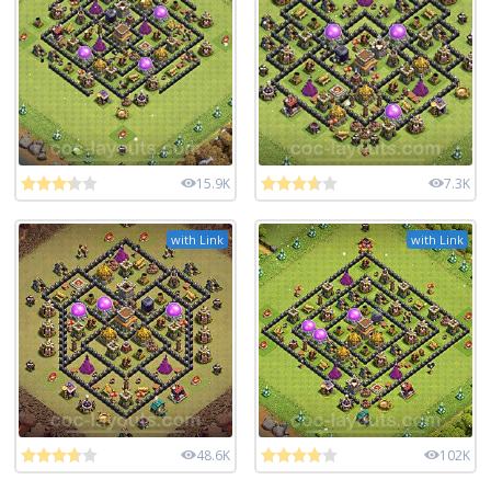
15.9K
7.3K
with Link
with Link
48.6K
102K