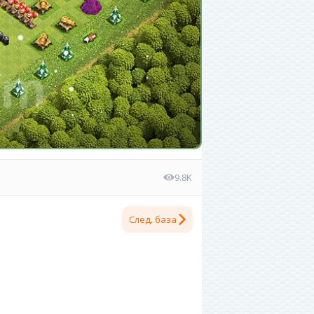
9.8K
След. база