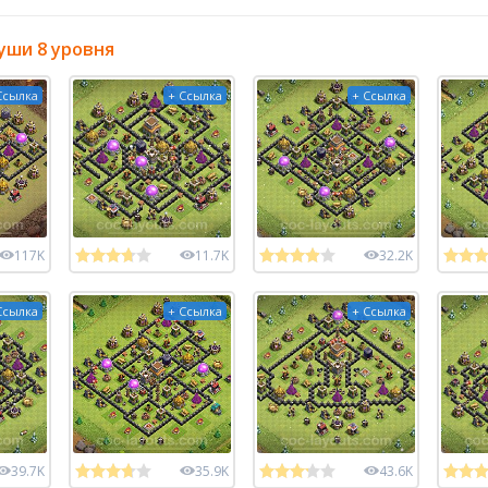
уши 8 уровня
Ссылка
+ Ссылка
+ Ссылка
117K
11.7K
32.2K
Ссылка
+ Ссылка
+ Ссылка
39.7K
35.9K
43.6K