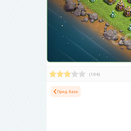
(
164
)
Пред. база