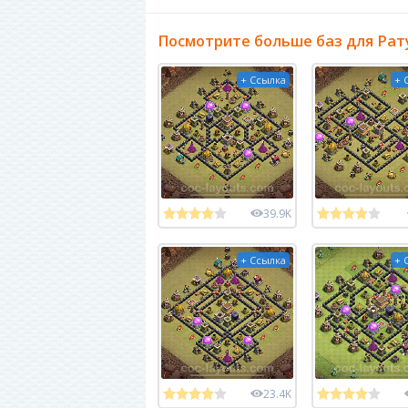
Посмотрите больше баз для Рат
+ Ссылка
+ 
39.9K
+ Ссылка
+ 
23.4K