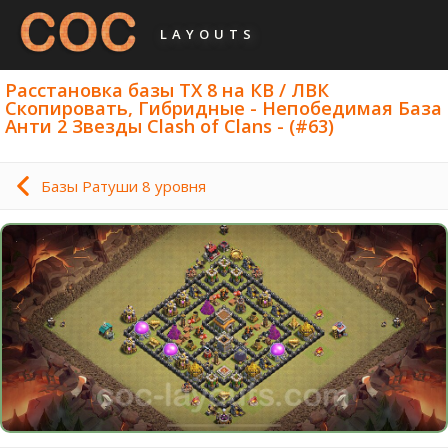
LAYOUTS
Расстановка базы ТХ 8 на КВ / ЛВК
Скопировать, Гибридные - Непобедимая База
Анти 2 Звезды Clash of Clans - (#63)
Базы Ратуши 8 уровня