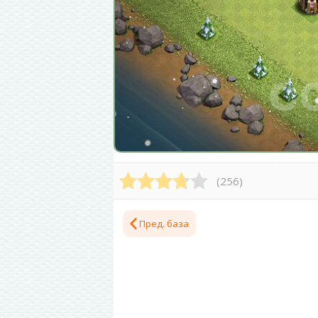
(
256
)
Пред. база