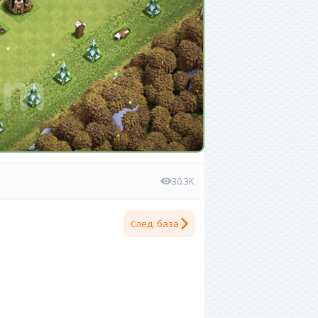
30.3K
След. база