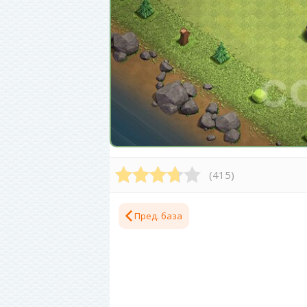
(
415
)
Пред. база