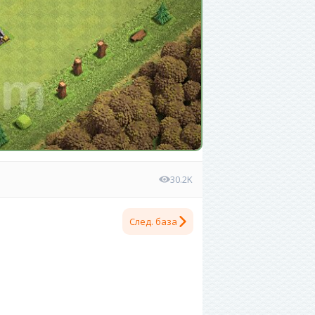
30.2K
След. база