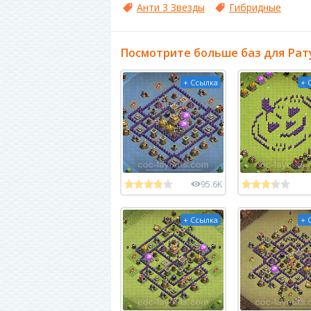
Анти 3 Звезды
Гибридные
Посмотрите больше баз для Рат
+ Ссылка
+ 
95.6K
+ Ссылка
+ 