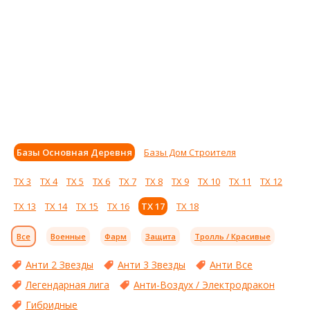
Базы Основная Деревня
Базы Дом Строителя
ТХ 3
ТХ 4
ТХ 5
ТХ 6
ТХ 7
ТХ 8
ТХ 9
ТХ 10
ТХ 11
ТХ 12
ТХ 13
ТХ 14
ТХ 15
ТХ 16
ТХ 17
ТХ 18
Все
Военные
Фарм
Защита
Тролль / Красивые
Анти 2 Звезды
Анти 3 Звезды
Анти Все
Легендарная лига
Анти-Воздух / Электродракон
Гибридные