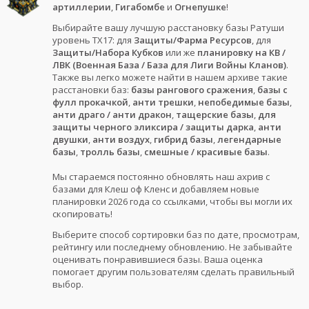
артиллерии
,
Гигабомбе
и
Огнепушке
!
Выбирайте вашу лучшую расстановку базы Ратуши
уровень ТХ17: для
Защиты/Фарма Ресурсов
, для
Защиты/Набора Кубков
или же
планировку на КВ /
ЛВК (Военная База / База для Лиги Войны Кланов)
.
Также вы легко можете найти в нашем архиве такие
расстановки баз:
базы рангового сражения
,
базы с
фулл прокачкой
,
анти трешки
,
непобедимые базы
,
анти драго / анти дракон
,
тащерские базы
,
для
защиты черного эликсира / защиты дарка
,
анти
двушки
,
анти воздух
,
гибрид базы
,
легендарные
базы
,
тролль базы
,
смешные / красивые базы
.
Мы стараемся постоянно обновлять наш ахрив с
базами для Клеш оф Кленс и добавляем новые
планировки 2026 года со ссылками, чтобы вы могли их
скопировать!
Выберите способ сортировки баз по дате, просмотрам,
рейтингу или последнему обновлению. Не забывайте
оценивать понравившиеся базы. Ваша оценка
помогает другим пользователям сделать правильный
выбор.