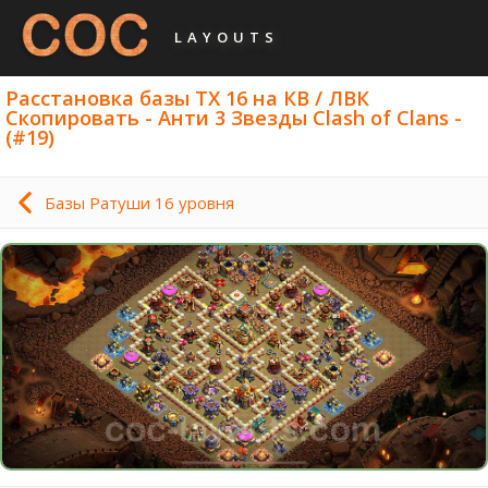
LAYOUTS
Расстановка базы ТХ 16 на КВ / ЛВК
Скопировать - Анти 3 Звезды Clash of Clans -
(#19)
Базы Ратуши 16 уровня