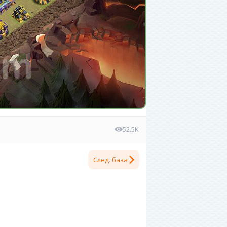
52.5K
След. база