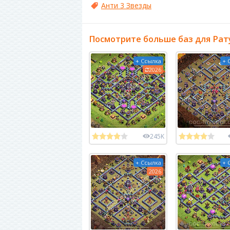
Анти 3 Звезды
Посмотрите больше баз для Рат
+ Ссылка
+ 
2026
245K
+ Ссылка
+ 
2026