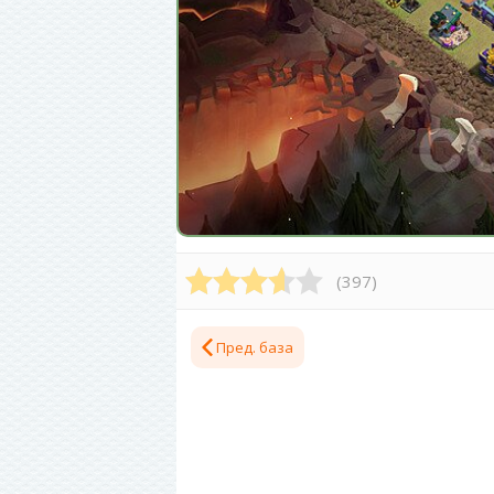
(
397
)
Пред. база