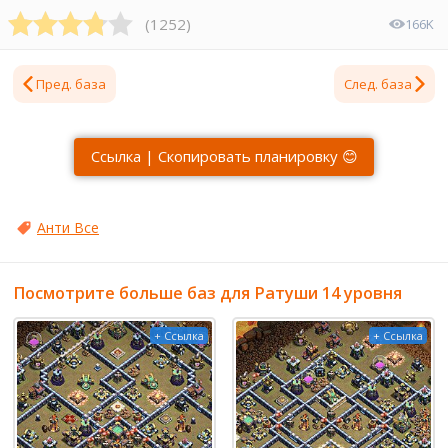
(
1252
)
166K
Пред. база
След. база
Ссылка | Скопировать планировку 😊
Анти Все
Посмотрите больше баз для Ратуши 14 уровня
+ Ссылка
+ Ссылка