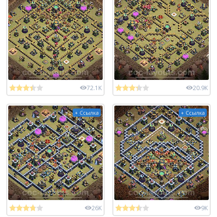
72.1K
20.9K
+ Ссылка
+ Ссылка
26K
9K