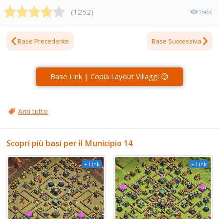
(
1252
)
166K
Base Precedente
Base Successiva
Base Link | Copia Layout Villaggi 😊
Anti tutto
Scopri più basi per il Municipio 14
+ Link
+ Link