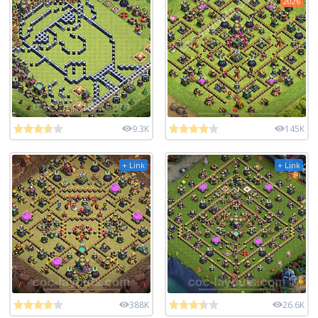
2026
9.3K
145K
+ Link
+ Link
388K
26.6K