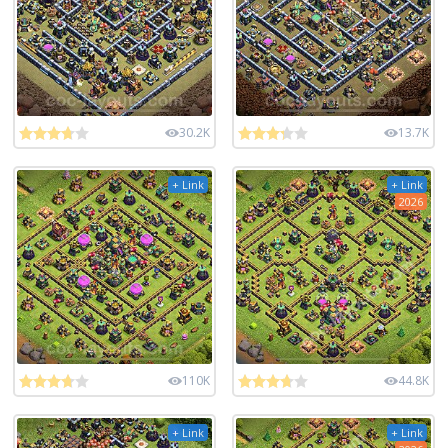
30.2K
13.7K
+ Link
+ Link
2026
110K
44.8K
+ Link
+ Link