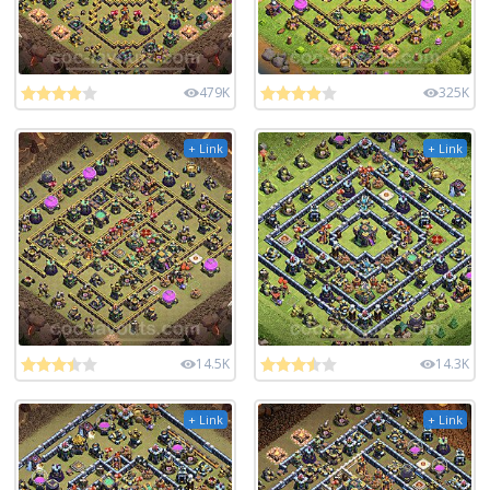
479K
325K
+ Link
+ Link
14.5K
14.3K
+ Link
+ Link