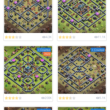
4.3K
11.1K
+ Ссылка
+ Ссылка
2026
200K
5.1K