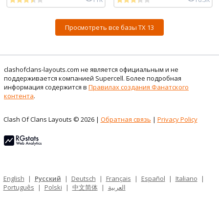
Просмотреть все базы ТХ 13
clashofclans-layouts.com не является официальным и не
поддерживается компанией Supercell. Более подробная
информация содержится в
Правилах создания Фанатского
контента
.
Clash Of Clans Layouts © 2026 |
Обратная связь
|
Privacy Policy
English
|
Русский
|
Deutsch
|
Français
|
Español
|
Italiano
|
Português
|
Polski
|
中文简体
|
العربية