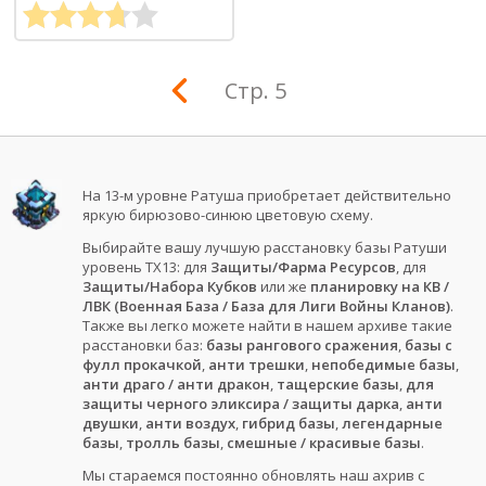
Стр. 5
На 13-м уровне Ратуша приобретает действительно
яркую бирюзово-синюю цветовую схему.
Выбирайте вашу лучшую расстановку базы Ратуши
уровень ТХ13: для
Защиты/Фарма Ресурсов
, для
Защиты/Набора Кубков
или же
планировку на КВ /
ЛВК (Военная База / База для Лиги Войны Кланов)
.
Также вы легко можете найти в нашем архиве такие
расстановки баз:
базы рангового сражения
,
базы с
фулл прокачкой
,
анти трешки
,
непобедимые базы
,
анти драго / анти дракон
,
тащерские базы
,
для
защиты черного эликсира / защиты дарка
,
анти
двушки
,
анти воздух
,
гибрид базы
,
легендарные
базы
,
тролль базы
,
смешные / красивые базы
.
Мы стараемся постоянно обновлять наш ахрив с