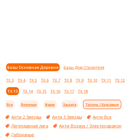
Базы Основная Деревня
Базы Дом Строителя
ТХ 3
ТХ 4
ТХ 5
ТХ 6
ТХ 7
ТХ 8
ТХ 9
ТХ 10
ТХ 11
ТХ 12
ТХ 13
ТХ 14
ТХ 15
ТХ 16
ТХ 17
ТХ 18
Все
Военные
Фарм
Защита
Тролль / Красивые
Анти 2 Звезды
Анти 3 Звезды
Анти Все
Легендарная лига
Анти-Воздух / Электродракон
Гибридные