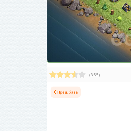
(
355
)
Пред. база