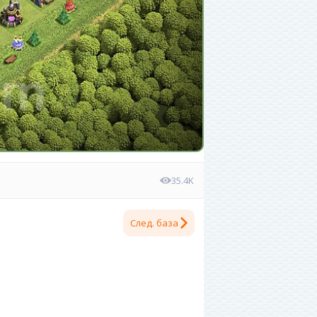
35.4K
След. база