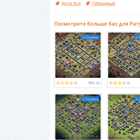
Анти Все
Гибридные
Посмотрите больше баз для Рат
+ Ссылка
+ 
8.4K
+ Ссылка
+ 