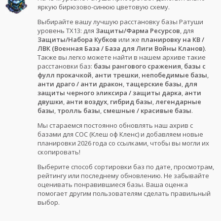
яркую бирюзово-синюю цветовую схему.
Выбирайте вашу лучшую расстановку базы Ратуши
уровень ТХ13: для
Защиты/Фарма Ресурсов
, для
Защиты/Набора Кубков
или же
планировку на КВ /
ЛВК (Военная База / База для Лиги Войны Кланов)
.
Также вы легко можете найти в нашем архиве такие
расстановки баз:
базы рангового сражения
,
базы с
фулл прокачкой
,
анти трешки
,
непобедимые базы
,
анти драго / анти дракон
,
тащерские базы
,
для
защиты черного эликсира / защиты дарка
,
анти
двушки
,
анти воздух
,
гибрид базы
,
легендарные
базы
,
тролль базы
,
смешные / красивые базы
.
Мы стараемся постоянно обновлять наш ахрив с
базами для COC (Клеш оф Кленс) и добавляем новые
планировки 2026 года со ссылками, чтобы вы могли их
скопировать!
Выберите способ сортировки баз по дате, просмотрам,
рейтингу или последнему обновлению. Не забывайте
оценивать понравившиеся базы. Ваша оценка
помогает другим пользователям сделать правильный
выбор.