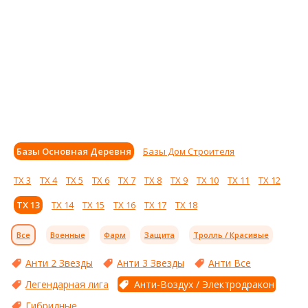
Базы Основная Деревня
Базы Дом Строителя
ТХ 3
ТХ 4
ТХ 5
ТХ 6
ТХ 7
ТХ 8
ТХ 9
ТХ 10
ТХ 11
ТХ 12
ТХ 13
ТХ 14
ТХ 15
ТХ 16
ТХ 17
ТХ 18
Все
Военные
Фарм
Защита
Тролль / Красивые
Анти 2 Звезды
Анти 3 Звезды
Анти Все
Легендарная лига
Анти-Воздух / Электродракон
Гибридные