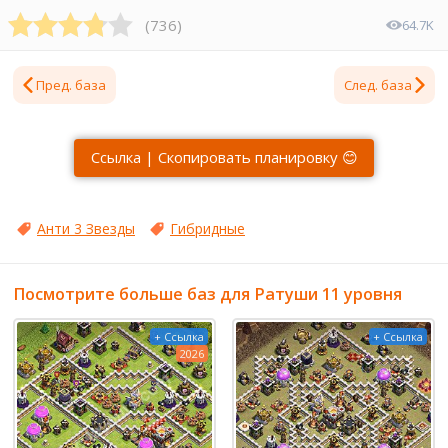
(
736
)
64.7K
Пред. база
След. база
Ссылка | Скопировать планировку 😊
Анти 3 Звезды
Гибридные
Посмотрите больше баз для Ратуши 11 уровня
+ Ссылка
+ Ссылка
2026