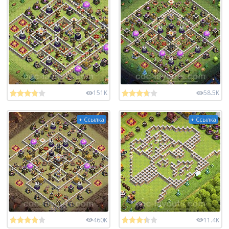
151K
58.5K
+ Ссылка
+ Ссылка
460K
11.4K