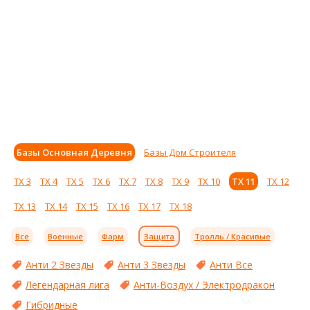
Базы Основная Деревня
Базы Дом Строителя
ТХ 3
ТХ 4
ТХ 5
ТХ 6
ТХ 7
ТХ 8
ТХ 9
ТХ 10
ТХ 11
ТХ 12
ТХ 13
ТХ 14
ТХ 15
ТХ 16
ТХ 17
ТХ 18
Все
Военные
Фарм
Защита
Тролль / Красивые
Анти 2 Звезды
Анти 3 Звезды
Анти Все
Легендарная лига
Анти-Воздух / Электродракон
Гибридные