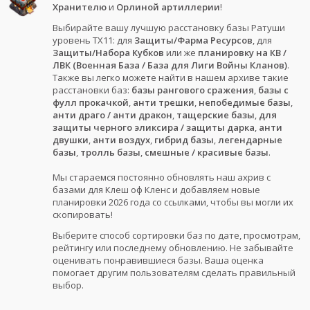
Хранителю
и
Орлиной артиллерии
!
Выбирайте вашу лучшую расстановку базы Ратуши
уровень ТХ11: для
Защиты/Фарма Ресурсов
, для
Защиты/Набора Кубков
или же
планировку на КВ /
ЛВК (Военная База / База для Лиги Войны Кланов)
.
Также вы легко можете найти в нашем архиве такие
расстановки баз:
базы рангового сражения
,
базы с
фулл прокачкой
,
анти трешки
,
непобедимые базы
,
анти драго / анти дракон
,
тащерские базы
,
для
защиты черного эликсира / защиты дарка
,
анти
двушки
,
анти воздух
,
гибрид базы
,
легендарные
базы
,
тролль базы
,
смешные / красивые базы
.
Мы стараемся постоянно обновлять наш ахрив с
базами для Клеш оф Кленс и добавляем новые
планировки 2026 года со ссылками, чтобы вы могли их
скопировать!
Выберите способ сортировки баз по дате, просмотрам,
рейтингу или последнему обновлению. Не забывайте
оценивать понравившиеся базы. Ваша оценка
помогает другим пользователям сделать правильный
выбор.