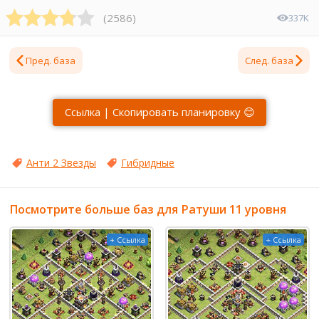
(
2586
)
337K
Пред. база
След. база
Ссылка | Скопировать планировку 😊
Анти 2 Звезды
Гибридные
Посмотрите больше баз для Ратуши 11 уровня
+ Ссылка
+ Ссылка