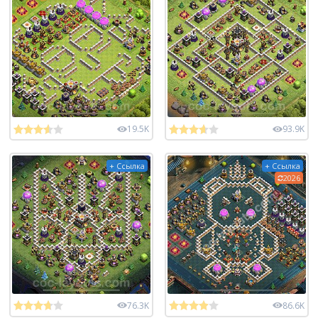
19.5K
93.9K
+ Ссылка
+ Ссылка
2026
76.3K
86.6K