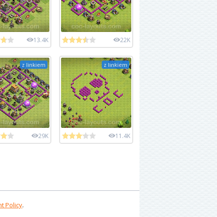
13.4K
22K
z linkiem
z linkiem
29K
11.4K
t Policy
.