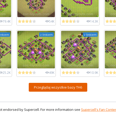
79.4K
54K
14.3K
linkiem
z linkiem
z linkiem
25.2K
49K
10.9K
Przeglądaj wszystkie bazy TH6
 not endorsed by Supercell. For more information see
Supercell's Fan Conten