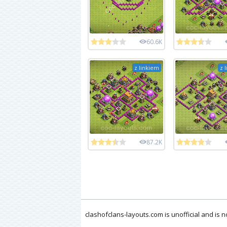
60.6K
z linkiem
z 
87.2K
clashofclans-layouts.com is unofficial and is