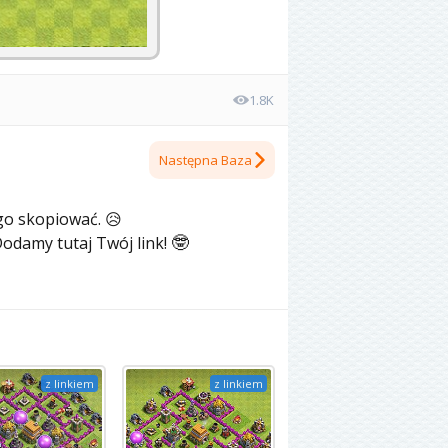
1.8K
Następna Baza
 go skopiować.
😥
🤓
Dodamy tutaj Twój link!
z linkiem
z linkiem