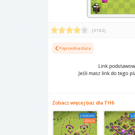
(
3162
)
Poprzednia Baza
Link podstawowy
Jeśli masz link do tego 
Zobacz więcej baz dla TH6
z linkiem
z 
2026