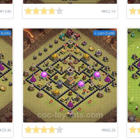
104K
52.1K
 (Link)
+ Lien (Link)
29.4K
86.2K