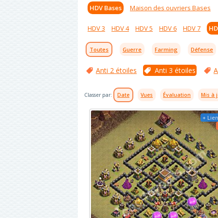
HDV Bases
Maison des ouvriers Bases
HDV 3
HDV 4
HDV 5
HDV 6
HDV 7
HD
Toutes
Guerre
Farming
Défense
Anti 2 étoiles
Anti 3 étoiles
A
Classer par:
Date
Vues
Évaluation
Mis à 
+ Lien