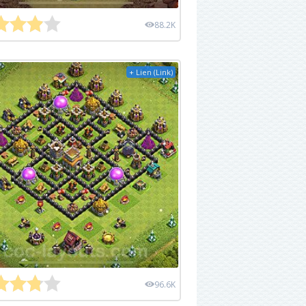
88.2K
+ Lien (Link)
96.6K