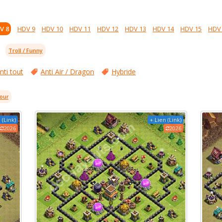
V 8
HDV 9
HDV 10
HDV 11
HDV 12
HDV 13
HDV 14
HDV 15
HDV
Troll / Funny
nti tout
Anti Air / Dragon
Hybride
jour
 (Link)
+ Lien (Link)
2026
2026