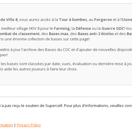
de Ville 8
, vous aurez accès à la
Tour à bombes
, au
Forgeron
et à l’
Usine
e meilleur village HDV 8 pour le
Farming
, la
Défense
ou la
Guerre GDC
! Vo
Combat de classement
, des
Bases max
, des
Bases anti-2 étoiles
et des
Bas
ns une énorme collection de bases sur cette page!
tre à jour l'archive des Bases du COC et d'ajouter de nouvelles dispositi
pier!
es bases sont classées par date, vues, évaluation ou dernière mise à jou
s aide les autres joueurs à faire leur choix.
n'a pas reçu le soutien de Supercell. Pour plus d'informations, veuillez co
rmation
|
Privacy Policy