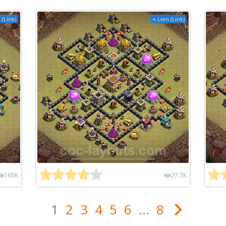
 (Link)
+ Lien (Link)
165K
27.7K
1
2
3
4
5
6
...
8