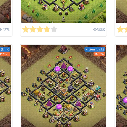
427K
308K
 (Link)
+ Lien (Link)
2026
2026