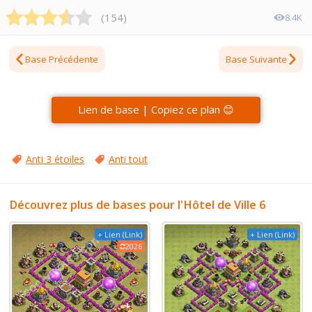
(
154
)
8.4K
Base Précédente
Base Suivante
Lien de base | Copiez ce plan 😊
Anti 3 étoiles
Anti tout
Découvrez plus de bases pour l'Hôtel de Ville 6
+ Lien (Link)
+ Lien (Link)
2026