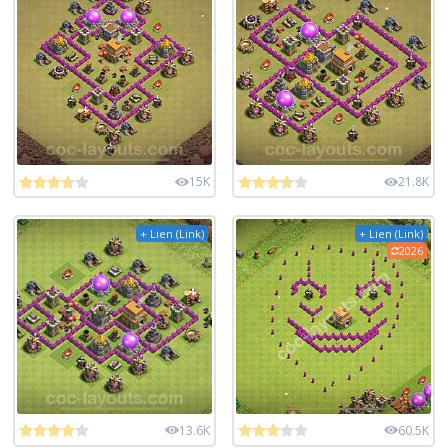
15K
21.8K
+ Lien (Link)
+ Lien (Link)
2026
13.6K
60.5K