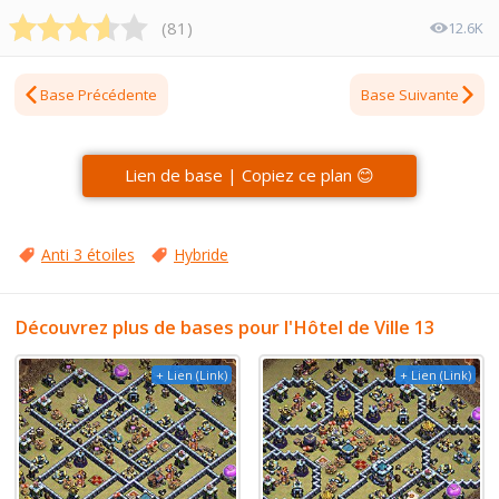
(
81
)
12.6K
Base Précédente
Base Suivante
Lien de base | Copiez ce plan 😊
Anti 3 étoiles
Hybride
Découvrez plus de bases pour l'Hôtel de Ville 13
+ Lien (Link)
+ Lien (Link)