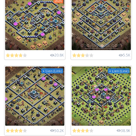
2026
20.8K
5.5K
+ Lien (Link)
+ Lien (Link)
50.2K
38.9K