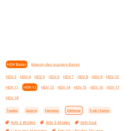
HDV Bases
Maison des ouvriers Bases
HDV 3
HDV 4
HDV 5
HDV 6
HDV 7
HDV 8
HDV 9
HDV 10
HDV 11
HDV 12
HDV 13
HDV 14
HDV 15
HDV 16
HDV 17
HDV 18
Toutes
Guerre
Farming
Défense
Troll / Funny
Anti 2 étoiles
Anti 3 étoiles
Anti tout
Ligue des légendes
Anti Air / Electro Dragon