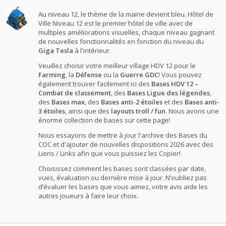
Au niveau 12, le thème de la mairie devient bleu. Hôtel de
Ville Niveau 12 est le premier hôtel de ville avec de
multiples améliorations visuelles, chaque niveau gagnant
de nouvelles fonctionnalités en fonction du niveau du
Giga Tesla
à l'intérieur.
Veuillez choisir votre meilleur village HDV 12 pour le
Farming
, la
Défense
ou la
Guerre GDC
! Vous pouvez
également trouver facilement ici des
Bases HDV 12 –
Combat de classement
, des
Bases Ligue des légendes
,
des
Bases max
, des
Bases anti-2 étoiles
et des
Bases anti-
3 étoiles
, ainsi que des
layouts troll / fun
. Nous avons une
énorme collection de bases sur cette page!
Nous essayons de mettre à jour l'archive des Bases du
COC et d'ajouter de nouvelles dispositions 2026 avec des
Liens / Links afin que vous puissiez les Copier!
Choisissez comment les bases sont classées par date,
vues, évaluation ou dernière mise à jour. N’oubliez pas
d’évaluer les bases que vous aimez, votre avis aide les
autres joueurs à faire leur choix.