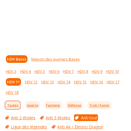
HDV Bases
Maison des ouvriers Bases
HDV 3
HDV 4
HDV 5
HDV 6
HDV 7
HDV 8
HDV 9
HDV 10
HDV 11
HDV 12
HDV 13
HDV 14
HDV 15
HDV 16
HDV 17
HDV 18
Toutes
Guerre
Farming
Défense
Troll / Funny
Anti 2 étoiles
Anti 3 étoiles
Anti tout
Ligue des légendes
Anti Air / Electro Dragon