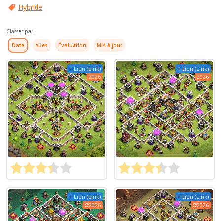
Hybride
Classer par:
Date
Vues
Évaluation
Mis à jour
+ Lien (Link)
+ Lien (Link)
2026
2026
+ Lien (Link)
+ Lien (Link)
2026
2026